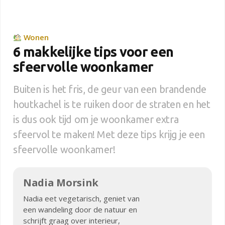
Wonen
6 makkelijke tips voor een
sfeervolle woonkamer
Buiten is het fris, de geur van een brandende
houtkachel is te ruiken door de straten en het
is dus ook tijd om je woonkamer extra
sfeervol te maken! Met deze tips krijg je een
sfeervolle woonkamer!
Nadia Morsink
Nadia eet vegetarisch, geniet van
een wandeling door de natuur en
schrijft graag over interieur,