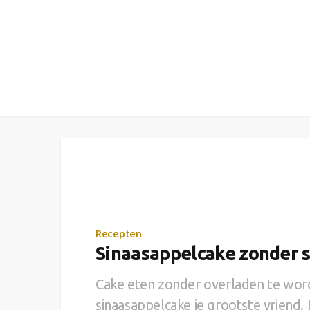
Recepten
Sinaasappelcake zonder s
Cake eten zonder overladen te word
sinaasappelcake je grootste vriend. In