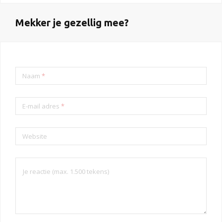
Mekker je gezellig mee?
Naam
*
E-mail adres
*
Website