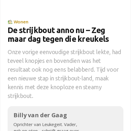
Wonen
De strijkbout anno nu – Zeg
maar dag tegen die kreukels
Onze vorige eenvoudige strijkbout lekte, had
teveel knopjes en bovendien was het
resultaat ook nog eens belabberd. Tijd voor
een nieuwe stap in strijkbout-land, maak
kennis met deze knoploze en steamy
strijkbout.
Billy van der Gaag
Oprichter van Leukegeit. Vader,
gek op eten - schrijft graag over