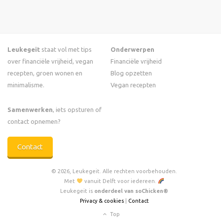
Leukegeit
staat vol met tips
Onderwerpen
over financiële vrijheid, vegan
Financiële vrijheid
recepten, groen wonen en
Blog opzetten
minimalisme.
Vegan recepten
Samenwerken
, iets opsturen of
contact opnemen?
Contact
© 2026, Leukegeit. Alle rechten voorbehouden.
Met
vanuit Delft voor iedereen.
Leukegeit is
onderdeel van soChicken®
Privacy & cookies
|
Contact
Top