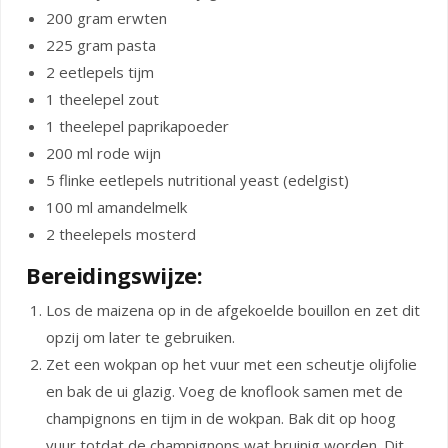
200 gram erwten
225 gram pasta
2 eetlepels tijm
1 theelepel zout
1 theelepel paprikapoeder
200 ml rode wijn
5 flinke eetlepels nutritional yeast (edelgist)
100 ml amandelmelk
2 theelepels mosterd
Bereidingswijze:
Los de maizena op in de afgekoelde bouillon en zet dit
opzij om later te gebruiken.
Zet een wokpan op het vuur met een scheutje olijfolie
en bak de ui glazig. Voeg de knoflook samen met de
champignons en tijm in de wokpan. Bak dit op hoog
vuur totdat de champignons wat bruinig worden. Dit