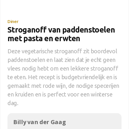
Diner
Stroganoff van paddenstoelen
met pasta en erwten
Deze vegetarische stroganoff zit boordevol
paddenstoelen en laat zien dat je echt geen
vlees nodig hebt om een lekkere stroganoff
te eten. Het recept is budgetvriendelijk en is
gemaakt met rode wijn, de nodige specerijen
en kruiden en is perfect voor een winterse
dag.
Billy van der Gaag