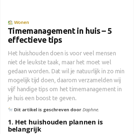
Wonen
Timemanagement in huis – 5
effectieve tips
Het huishouden doen is voor veel mensen
niet de leukste taak, maar het moet wel
gedaan worden. Dat wil je natuurlijk in zo min
mogelijk tijd doen, daarom verzamelden wij
vijf handige tips om het timemanagement in
je huis een boost te geven.
Dit artikel is geschreven door
Daphne
.
1. Het huishouden plannen is
belangrijk