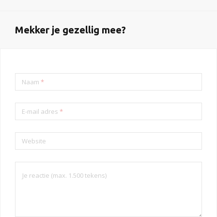
Mekker je gezellig mee?
Naam
*
E-mail adres
*
Website