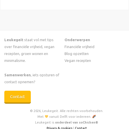
Leukegeit
staat vol met tips
Onderwerpen
over financiële vrijheid, vegan
Financiële vrijheid
recepten, groen wonen en
Blog opzetten
minimalisme.
Vegan recepten
Samenwerken
, iets opsturen of
contact opnemen?
Contact
© 2026, Leukegeit. Alle rechten voorbehouden.
Met
vanuit Delft voor iedereen.
Leukegeit is
onderdeel van soChicken®
Privacy & cookies
|
Contact