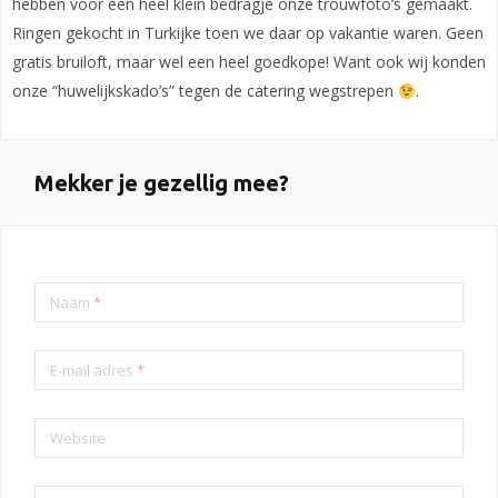
hebben voor een heel klein bedragje onze trouwfoto’s gemaakt.
Ringen gekocht in Turkijke toen we daar op vakantie waren. Geen
gratis bruiloft, maar wel een heel goedkope! Want ook wij konden
onze “huwelijkskado’s” tegen de catering wegstrepen
.
Mekker je gezellig mee?
Naam
*
E-mail adres
*
Website