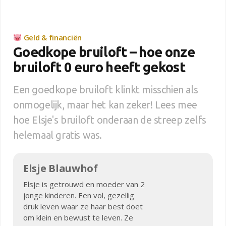
Geld & financiën
Goedkope bruiloft – hoe onze
bruiloft 0 euro heeft gekost
Een goedkope bruiloft klinkt misschien als
onmogelijk, maar het kan zeker! Lees mee
hoe Elsje's bruiloft onderaan de streep zelfs
helemaal gratis was.
Elsje Blauwhof
Elsje is getrouwd en moeder van 2
jonge kinderen. Een vol, gezellig
druk leven waar ze haar best doet
om klein en bewust te leven. Ze