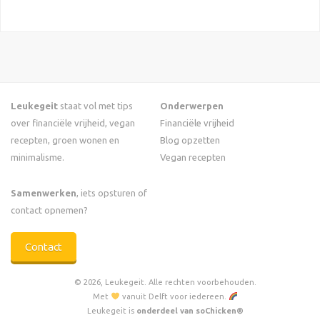
Leukegeit
staat vol met tips
Onderwerpen
over financiële vrijheid, vegan
Financiële vrijheid
recepten, groen wonen en
Blog opzetten
minimalisme.
Vegan recepten
Samenwerken
, iets opsturen of
contact opnemen?
Contact
© 2026, Leukegeit. Alle rechten voorbehouden.
Met
vanuit Delft voor iedereen.
Leukegeit is
onderdeel van soChicken®