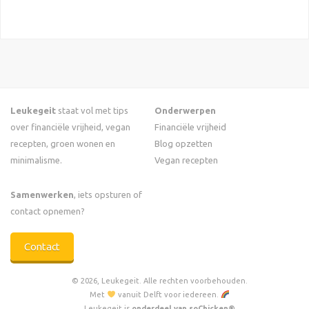
Leukegeit
staat vol met tips
Onderwerpen
over financiële vrijheid, vegan
Financiële vrijheid
recepten, groen wonen en
Blog opzetten
minimalisme.
Vegan recepten
Samenwerken
, iets opsturen of
contact opnemen?
Contact
© 2026, Leukegeit. Alle rechten voorbehouden.
Met
vanuit Delft voor iedereen.
Leukegeit is
onderdeel van soChicken®