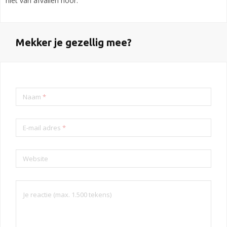
niet van afvallen hoor.
Mekker je gezellig mee?
Naam
*
E-mail adres
*
Website