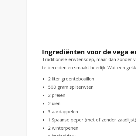
Ingrediënten voor de vega 
Traditionele erwtensoep, maar dan zonder v
te bereiden en smaakt heerlijk. Wat een gekki
2 liter groentebouillon
500 gram spliterwten
2 preien
2 uien
3 aardappelen
1 Spaanse peper (met of zonder zaadlijst
2 winterpenen