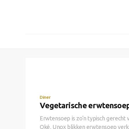
Diner
Vegetarische erwtensoep 
Erwtensoep is zo'n typisch gerecht wa
Oké, Unox blikken erwtensoep verko