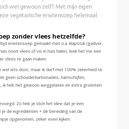
toch wel gewoon zelf? Met mijn eigen
 deze vegetarische erwtensoep helemaal
oep zonder vlees hetzelfde?
ltijd erwtensoep gemaakt met o.a. klapstuk (gadver,
uis nooit vlees of vis in huis halen, leek het me een
r vlees te gaan maken.
k wel iets door, maar ik durf met 100% zekerheid te
k heb geen schouderkarbonades, hamschijfen,
ikt, ik heb het gewoon weggelaten en extra groenten
voegd. Zo heb je tóch het idee dat je een
je de ingrediënten + de bereiding van de
lmpje opgenomen, zeker even kijken.