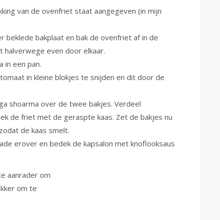
ing van de ovenfriet staat aangegeven (in mijn
 beklede bakplaat en bak de ovenfriet af in de
et halverwege even door elkaar.
 in een pan.
tomaat in kleine blokjes te snijden en dit door de
ega shoarma over de twee bakjes. Verdeel
ek de friet met de geraspte kaas. Zet de bakjes nu
 zodat de kaas smelt.
alade erover en bedek de kapsalon met knoflooksaus
te aanrader om
lekker om te