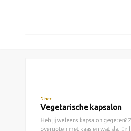
Diner
Vegetarische kapsalon
Heb jij weleens kapsalon gegeten? Z
overgoten met kaas en wat sla. En 