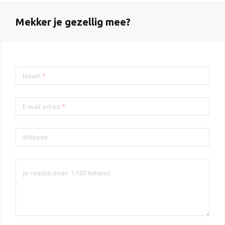
Mekker je gezellig mee?
Naam
*
E-mail adres
*
Website