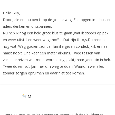
Hallo Billy,
Door Jelle en jou ben ik op de goede weg. Een opgeruimd huis en
aders denken en ontspannen.
Nu heb ik nog een hele grote klus te gaan ,wat ik steeds op pak
en weer uitstel en weer weg moffel .Dat zijn foto,s.Duizend en
nog wat .Weg gooien ,zonde ,familie geven zonde,kijk ik er naar
haast nooit .Drie keer een meter albums. Twee tassen van
vakantie reizen wat moet worden ingeplakt,maar geen zin in heb.
Twee dozen vol. Jammer om weg te doen. Waarom wel alles
zonder zorgen opruimen en daar niet toe komen.
M
Tante Nurjen, in welke omgeving woont u? Ik doe bij klanten