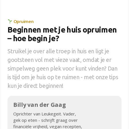
Opruimen
Beginnen met je huis opruimen
– hoe begin je?
Struikel je over alle troep in huis en ligt je
gootsteen vol met vieze vaat, omdat je er
simpelweg geen plek voor kunt vinden? Dan
is tijd om je huis op te ruimen - met onze tips
kun je direct beginnen!
Billy van der Gaag
Oprichter van Leukegeit. Vader,
gek op eten - schrijft graag over
financiële vrijheid, vegan recepten,