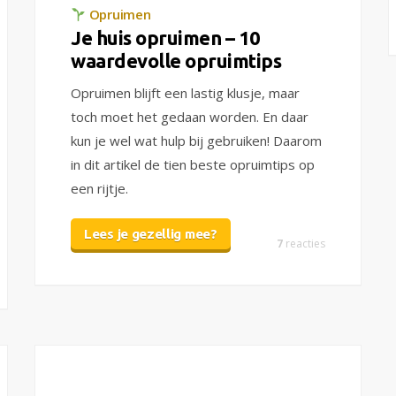
Opruimen
Je huis opruimen – 10
waardevolle opruimtips
Opruimen blijft een lastig klusje, maar
toch moet het gedaan worden. En daar
kun je wel wat hulp bij gebruiken! Daarom
in dit artikel de tien beste opruimtips op
een rijtje.
Lees je gezellig mee?
7
reacties