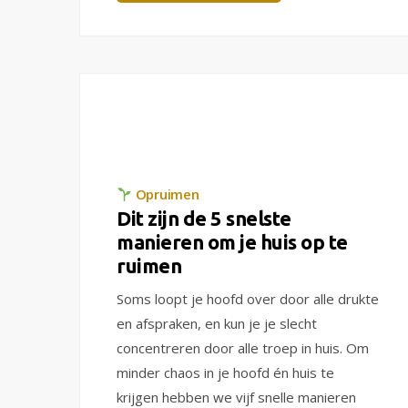
Opruimen
Dit zijn de 5 snelste
manieren om je huis op te
ruimen
Soms loopt je hoofd over door alle drukte
en afspraken, en kun je je slecht
concentreren door alle troep in huis. Om
minder chaos in je hoofd én huis te
krijgen hebben we vijf snelle manieren