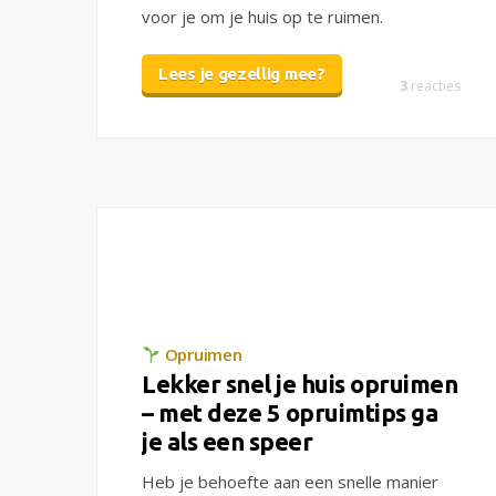
voor je om je huis op te ruimen.
Lees je gezellig mee?
3
reacties
Opruimen
Lekker snel je huis opruimen
– met deze 5 opruimtips ga
je als een speer
Heb je behoefte aan een snelle manier