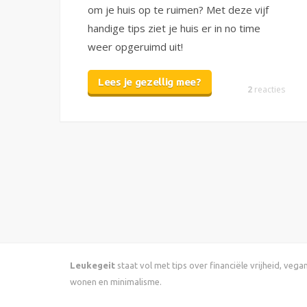
om je huis op te ruimen? Met deze vijf
handige tips ziet je huis er in no time
weer opgeruimd uit!
Lees je gezellig mee?
2
reacties
Leukegeit
staat vol met tips over financiële vrijheid, veg
wonen en minimalisme.