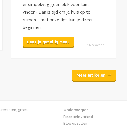
er simpelweg geen plek voor kunt
vinden? Dan is tijd om je huis op te
ruimen – met onze tips kun je direct
beginnen!
Lees je gezellig mee?
16
reacties
Meer artikelen
an recepten, groen
Onderwerpen
Financiële vrijheid
Blog opzetten