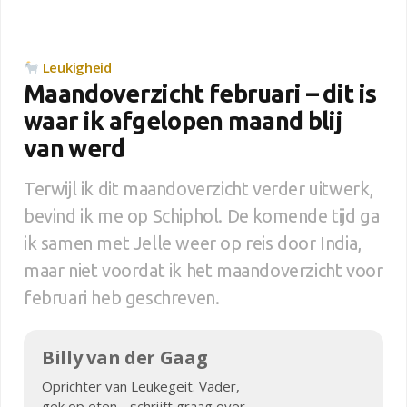
Leukigheid
Maandoverzicht februari – dit is
waar ik afgelopen maand blij
van werd
Terwijl ik dit maandoverzicht verder uitwerk,
bevind ik me op Schiphol. De komende tijd ga
ik samen met Jelle weer op reis door India,
maar niet voordat ik het maandoverzicht voor
februari heb geschreven.
Billy van der Gaag
Oprichter van Leukegeit. Vader,
gek op eten - schrijft graag over