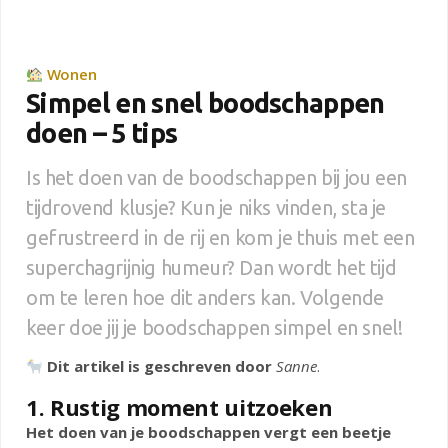
Wonen
Simpel en snel boodschappen
doen – 5 tips
Is het doen van de boodschappen bij jou een
tijdrovend klusje? Kun je niks vinden, sta je
gefrustreerd in de rij en kom je thuis met een
superchagrijnig humeur? Dan wordt het tijd
om te leren hoe dit anders kan. Volgende
keer doe jij je boodschappen simpel en snel!
Dit artikel is geschreven door
Sanne
.
1. Rustig moment uitzoeken
Het doen van je boodschappen vergt een beetje