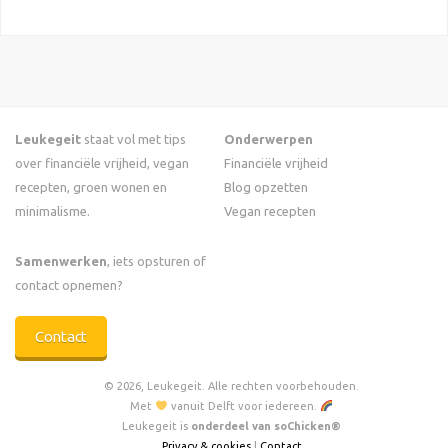
Leukegeit
staat vol met tips
Onderwerpen
over financiële vrijheid, vegan
Financiële vrijheid
recepten, groen wonen en
Blog opzetten
minimalisme.
Vegan recepten
Samenwerken
, iets opsturen of
contact opnemen?
Contact
© 2026, Leukegeit. Alle rechten voorbehouden.
Met
vanuit Delft voor iedereen.
Leukegeit is
onderdeel van soChicken®
Privacy & cookies
|
Contact