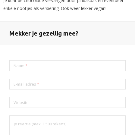
Je kunt de chocolade vervangen door pindakaas en eventueel
enkele nootjes als versiering. Ook weer lekker vegan!
Mekker je gezellig mee?
Naam
*
E-mail adres
*
Website