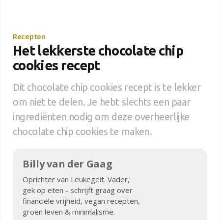
Recepten
Het lekkerste chocolate chip
cookies recept
Dit chocolate chip cookies recept is te lekker
om niet te delen. Je hebt slechts een paar
ingrediënten nodig om deze overheerlijke
chocolate chip cookies te maken.
Billy van der Gaag
Oprichter van Leukegeit. Vader,
gek op eten - schrijft graag over
financiële vrijheid, vegan recepten,
groen leven & minimalisme.