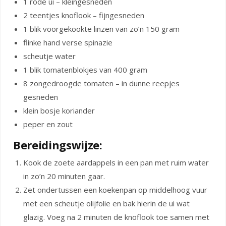
1 rode ui – kleingesneden
2 teentjes knoflook – fijngesneden
1 blik voorgekookte linzen van zo’n 150 gram
flinke hand verse spinazie
scheutje water
1 blik tomatenblokjes van 400 gram
8 zongedroogde tomaten – in dunne reepjes
gesneden
klein bosje koriander
peper en zout
Bereidingswijze:
Kook de zoete aardappels in een pan met ruim water
in zo’n 20 minuten gaar.
Zet ondertussen een koekenpan op middelhoog vuur
met een scheutje olijfolie en bak hierin de ui wat
glazig. Voeg na 2 minuten de knoflook toe samen met