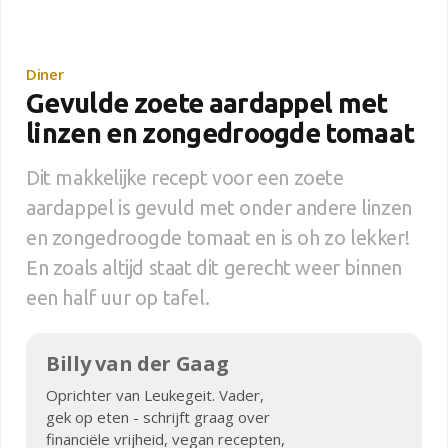
Diner
Gevulde zoete aardappel met
linzen en zongedroogde tomaat
Dit makkelijke recept voor een zoete
aardappel is gevuld met onder andere linzen
en zongedroogde tomaat en is oh zo lekker!
En zoals altijd staat dit gerecht weer binnen
een half uur op tafel.
Billy van der Gaag
Oprichter van Leukegeit. Vader,
gek op eten - schrijft graag over
financiële vrijheid, vegan recepten,