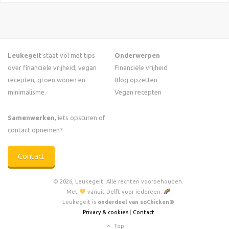
Leukegeit
staat vol met tips
Onderwerpen
over financiële vrijheid, vegan
Financiële vrijheid
recepten, groen wonen en
Blog opzetten
minimalisme.
Vegan recepten
Samenwerken
, iets opsturen of
contact opnemen?
Contact
© 2026, Leukegeit. Alle rechten voorbehouden.
Met
vanuit Delft voor iedereen.
Leukegeit is
onderdeel van soChicken®
Privacy & cookies
|
Contact
Top