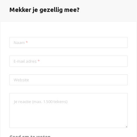
Mekker je gezellig mee?
Naam
*
E-mail adres
*
Website
Goed om te weten