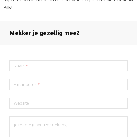
Billy!
Mekker je gezellig mee?
Naam
*
E-mail adres
*
Website