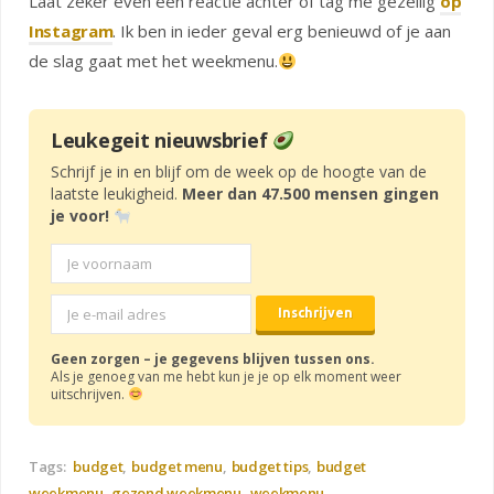
Laat zeker even een reactie achter of tag me gezellig
op
Instagram
. Ik ben in ieder geval erg benieuwd of je aan
de slag gaat met het weekmenu.
Leukegeit nieuwsbrief
Schrijf je in en blijf om de week op de hoogte van de
laatste leukigheid.
Meer dan 47.500 mensen gingen
je voor!
Geen zorgen – je gegevens blijven tussen ons.
Als je genoeg van me hebt kun je je op elk moment weer
uitschrijven.
Tags:
budget
budget menu
budget tips
budget
weekmenu
gezond weekmenu
weekmenu