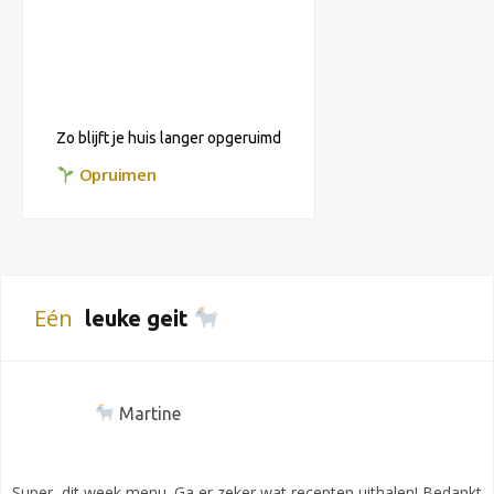
Zo blijft je huis langer opgeruimd
Opruimen
Eén
leuke geit
Martine
Super, dit week menu. Ga er zeker wat recepten uithalen! Bedankt