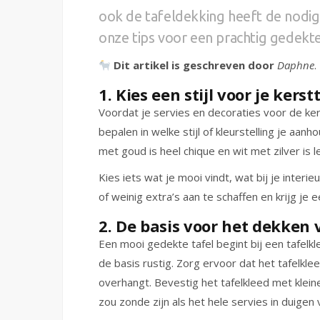
ook de tafeldekking heeft de nodige 
onze tips voor een prachtig gedekte
Dit artikel is geschreven door
Daphne
.
1. Kies een stijl voor je kerst
Voordat je servies en decoraties voor de ker
bepalen in welke stijl of kleurstelling je aan
met goud is heel chique en wit met zilver is l
Kies iets wat je mooi vindt, wat bij je interie
of weinig extra’s aan te schaffen en krijg je e
2. De basis voor het dekken 
Een mooi gedekte tafel begint bij een tafelk
de basis rustig. Zorg ervoor dat het tafelkle
overhangt. Bevestig het tafelkleed met klein
zou zonde zijn als het hele servies in duigen 