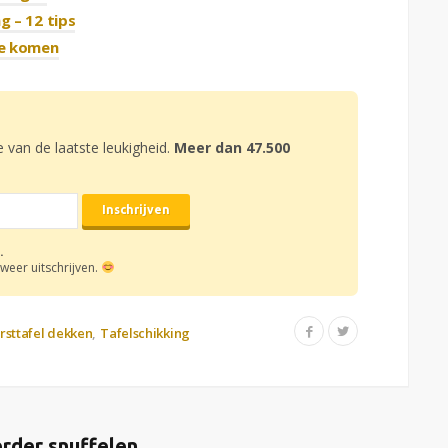
g – 12 tips
te komen
e van de laatste leukigheid.
Meer dan 47.500
.
weer uitschrijven.
rsttafel dekken
Tafelschikking
rder snuffelen