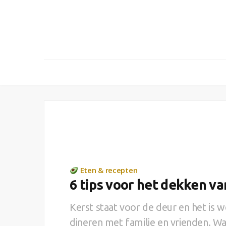
Eten & recepten
6 tips voor het dekken va
Kerst staat voor de deur en het is we
dineren met familie en vrienden. Waa