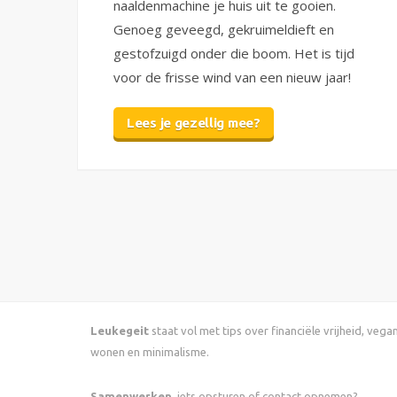
naaldenmachine je huis uit te gooien.
Genoeg geveegd, gekruimeldieft en
gestofzuigd onder die boom. Het is tijd
voor de frisse wind van een nieuw jaar!
Lees je gezellig mee?
Leukegeit
staat vol met tips over financiële vrijheid, veg
wonen en minimalisme.
Samenwerken
, iets opsturen of contact opnemen?