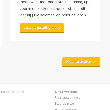
meer, want met onderstaande timing tips
voor in de keuken zal het kerstdiner dit
jaar bij jullie helemaal op rolletjes lopen.
Lees je gezellig mee?
Meer artikelen
an recepten, groen
Onderwerpen
Financiële vrijheid
Blog opzetten
Vegan recepten