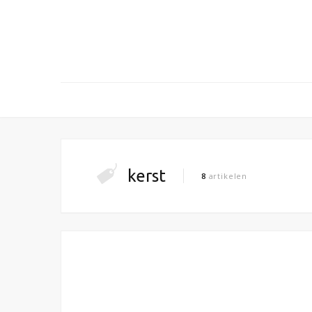
kerst
8
artikelen