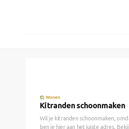
Wonen
Kitranden schoonmaken
Wil je kitranden schoonmaken, omda
ben je hier aan het juiste adres. Be