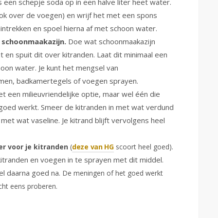
 een schepje soda op in een halve liter heet water.
ook over de voegen) en wrijf het met een spons
 intrekken en spoel hierna af met schoon water.
 schoonmaakazijn.
Doe wat schoonmaakazijn
en spuit dit over kitranden. Laat dit minimaal een
hoon water. Je kunt het mengsel van
amen, badkamertegels of voegen sprayen.
et een milieuvriendelijke optie, maar wel één die
goed werkt. Smeer de kitranden in met wat verdund
met wat vaseline. Je kitrand blijft vervolgens heel
r voor je kitranden
(
deze van HG
scoort heel goed).
itranden en voegen in te sprayen met dit middel.
oel daarna goed na.
De meningen of het goed werkt
icht eens proberen.