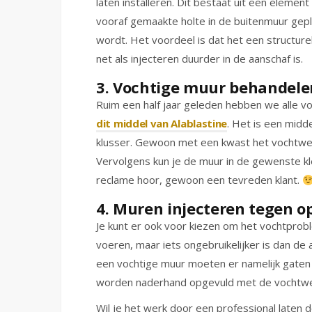
laten installeren. Dit bestaat uit een eleme
vooraf gemaakte holte in de buitenmuur gep
wordt. Het voordeel is dat het een structure
net als injecteren duurder in de aanschaf is.
3. Vochtige muur behandele
Ruim een half jaar geleden hebben we alle 
dit middel van Alablastine
. Het is een midd
klusser. Gewoon met een kwast het vochtwe
Vervolgens kun je de muur in de gewenste kl
reclame hoor, gewoon een tevreden klant.
4. Muren injecteren tegen o
Je kunt er ook voor kiezen om het vochtproblee
voeren, maar iets ongebruikelijker is dan de a
een vochtige muur moeten er namelijk gate
worden naderhand opgevuld met de vochtwe
Wil je het werk door een professional laten 