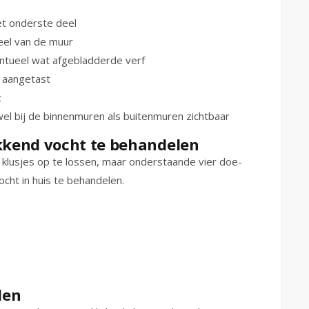
et onderste deel
eel van de muur
entueel wat afgebladderde verf
n aangetast
t
el bij de binnenmuren als buitenmuren zichtbaar
ekkend vocht te behandelen
t klusjes op te lossen, maar onderstaande vier doe-
ocht in huis te behandelen.
den