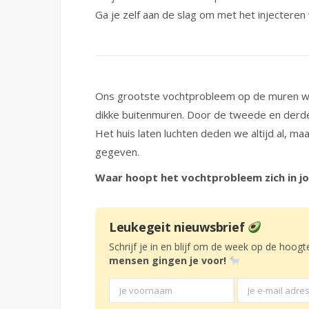
Ga je zelf aan de slag om met het injecteren
Ons grootste vochtprobleem op de muren wa
dikke buitenmuren. Door de tweede en derde t
Het huis laten luchten deden we altijd al, ma
gegeven.
Waar hoopt het vochtprobleem zich in j
Leukegeit nieuwsbrief
Schrijf je in en blijf om de week op de hoogt
mensen gingen je voor!