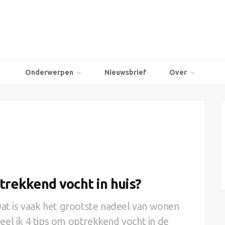
Onderwerpen
Nieuwsbrief
Over
trekkend vocht in huis?
Dat is vaak het grootste nadeel van wonen
 deel ik 4 tips om optrekkend vocht in de