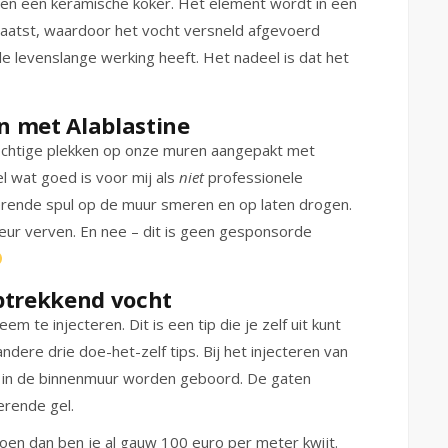
nt en een keramische koker. Het element wordt in een
laatst, waardoor het vocht versneld afgevoerd
le levenslange werking heeft. Het nadeel is dat het
n met Alablastine
vochtige plekken op onze muren aangepakt met
el wat goed is voor mij als
niet
professionele
rende spul op de muur smeren en op laten drogen.
eur verven. En nee – dit is geen gesponsorde
ptrekkend vocht
m te injecteren. Dit is een tip die je zelf uit kunt
ndere drie doe-het-zelf tips. Bij het injecteren van
n in de binnenmuur worden geboord. De gaten
rende gel.
doen dan ben je al gauw 100 euro per meter kwijt.