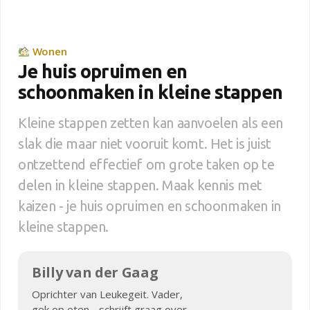
Wonen
Je huis opruimen en
schoonmaken in kleine stappen
Kleine stappen zetten kan aanvoelen als een
slak die maar niet vooruit komt. Het is juist
ontzettend effectief om grote taken op te
delen in kleine stappen. Maak kennis met
kaizen - je huis opruimen en schoonmaken in
kleine stappen.
Billy van der Gaag
Oprichter van Leukegeit. Vader,
gek op eten - schrijft graag over