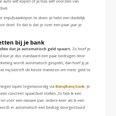
e auto wilt kopen of je huis wilt voorzien van
doel.
or impulsaankopen te doen. Je hebt een duidelijk
r doet. En dat is dat je over een paar jaar je
tten bij je bank
ellen dat je automatisch geld spaart.
Zo hoef je
nd kun je dus standaard een paar bedragen door
ekening wordt automatisch gespekt, dan hoef jij je
wat mij betreft de beste manieren om meer geld te
ningen lopen tegenwoordig via
Bunq
Bunq bank
. Je
en concreet spaardoel stellen. Zo heb ik een
ren voor een nieuwe pan. Iedere keer als ik een
 wordt er automatisch een bedrag doorgestuurd