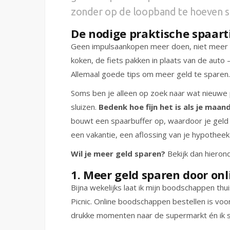
zonder op de loopband te hoeven s
De nodige praktische spaart
Geen impulsaankopen meer doen, niet meer de
koken, de fiets pakken in plaats van de auto 
Allemaal goede tips om meer geld te sparen.
Soms ben je alleen op zoek naar wat nieuwe 
sluizen.
Bedenk hoe fijn het is als je maan
bouwt een spaarbuffer op, waardoor je geld 
een vakantie, een aflossing van je hypothee
Wil je meer geld sparen?
Bekijk dan hierond
1. Meer geld sparen door on
Bijna wekelijks laat ik mijn boodschappen th
Picnic. Online boodschappen bestellen is voor
drukke momenten naar de supermarkt én ik 