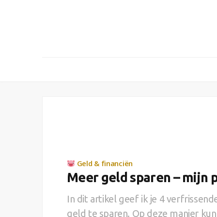
Geld & financiën
Meer geld sparen – mijn p
In dit artikel geef ik je 4 verfrisse
geld te sparen. Op deze manier kun