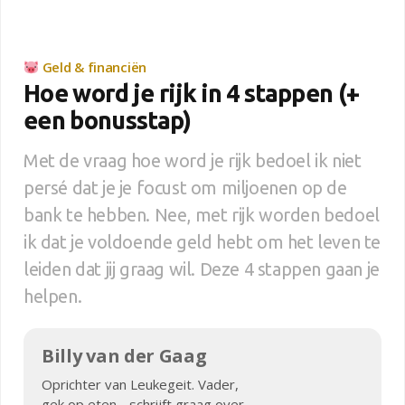
Geld & financiën
Hoe word je rijk in 4 stappen (+
een bonusstap)
Met de vraag hoe word je rijk bedoel ik niet
persé dat je je focust om miljoenen op de
bank te hebben. Nee, met rijk worden bedoel
ik dat je voldoende geld hebt om het leven te
leiden dat jij graag wil. Deze 4 stappen gaan je
helpen.
Billy van der Gaag
Oprichter van Leukegeit. Vader,
gek op eten - schrijft graag over