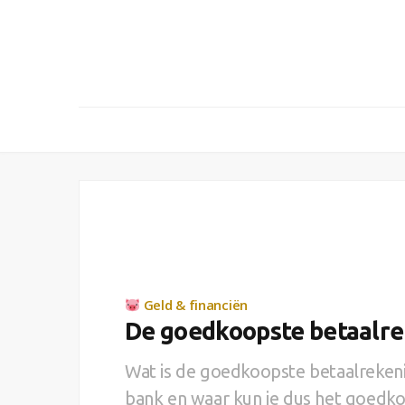
Geld & financiën
De goedkoopste betaalre
Wat is de goedkoopste betaalrekeni
bank en waar kun je dus het goedkoop