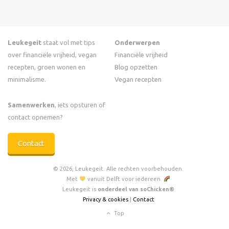
Leukegeit
staat vol met tips
Onderwerpen
over financiële vrijheid, vegan
Financiële vrijheid
recepten, groen wonen en
Blog opzetten
minimalisme.
Vegan recepten
Samenwerken
, iets opsturen of
contact opnemen?
Contact
© 2026, Leukegeit. Alle rechten voorbehouden.
Met
vanuit Delft voor iedereen.
Leukegeit is
onderdeel van soChicken®
Privacy & cookies
|
Contact
Top