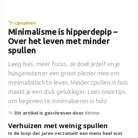
Opruimen
Minimalisme is hipperdepip –
Over het leven met minder
spullen
Leeg huis, meer focus. Je doet jezelf en je
huisgenoten er een groot plezier mee om
minimalistisch te leven. Minder spullen in huis
maakt je een stuk gelukkiger. Lees onze tips
om beginnen te minimaliseren in huis!
Dit artikel is geschreven door
Kérima
.
Verhuizen met weinig spullen
In de loop der jaren verzamelt een mens heel wat