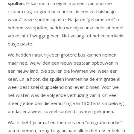
spullen.
Ik kan me mijn eigen moment van enorme
rijkdom nog zo goed herinneren, in een verhuisbusje
waar àl onze spullen inpaste. Na jaren “gehamsterd” te
hebben van spullen, hadden we bijna onze hele inboedel
verkocht of weggegeven. Net zolang tot het in een klein
busje paste.
We hadden natuurlijk een grotere bus kunnen nemen,
maar nee, we wilden een nieuw bestaan opbouwen in
een nieuw land, die spullen die kwamen wel weer een
keer. En ja hoor, die spullen kwamen na de emigratie al
weer best snel druppelend ons leven binnen. Voor we
het wisten was de volgende verhuizing van 3 km veel
meer gedoe dan die verhuizing van 1300 km! Simpelweg
omdat er alweer zoveel spullen bij waren gekomen.
Wat is het fijn om af en toe eens een “emigratie­modus”
aan te nemen, terug te gaan naar alleen het essentiële in