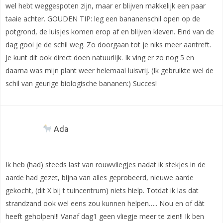
wel hebt weggespoten zijn, maar er blijven makkelijk een paar
taaie achter. GOUDEN TIP: leg een bananenschil open op de
potgrond, de luisjes komen erop af en blijven kleven. Eind van de
dag gooi je de schil weg. Zo doorgaan tot je niks meer aantreft.
Je kunt dit ook direct doen natuurlijk. Ik ving er zo nog 5 en
daarna was mijn plant weer helemaal luisvrij. (Ik gebruikte wel de
schil van geurige biologische bananen:) Succes!
Ada
Ik heb (had) steeds last van rouwvliegjes nadat ik stekjes in de
aarde had gezet, bijna van alles geprobeerd, nieuwe aarde
gekocht, (dit X bij t tuincentrum) niets hielp. Totdat ik las dat
strandzand ook wel eens zou kunnen helpen….. Nou en of dàt
heeft geholpen!!! Vanaf dag1 geen vliegje meer te zien!! Ik ben