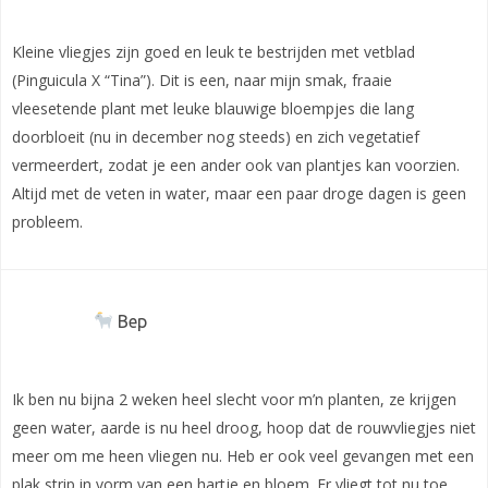
Kleine vliegjes zijn goed en leuk te bestrijden met vetblad
(Pinguicula X “Tina”). Dit is een, naar mijn smak, fraaie
vleesetende plant met leuke blauwige bloempjes die lang
doorbloeit (nu in december nog steeds) en zich vegetatief
vermeerdert, zodat je een ander ook van plantjes kan voorzien.
Altijd met de veten in water, maar een paar droge dagen is geen
probleem.
Bep
Ik ben nu bijna 2 weken heel slecht voor m’n planten, ze krijgen
geen water, aarde is nu heel droog, hoop dat de rouwvliegjes niet
meer om me heen vliegen nu. Heb er ook veel gevangen met een
plak strip in vorm van een hartje en bloem. Er vliegt tot nu toe