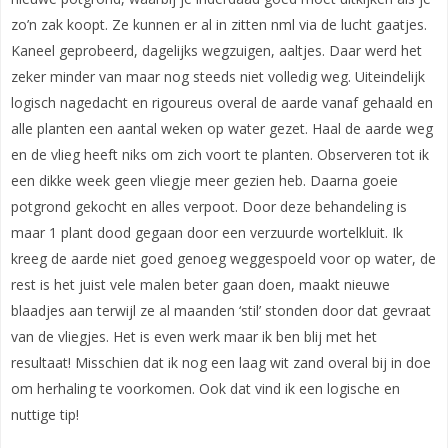
zo’n zak koopt. Ze kunnen er al in zitten nml via de lucht gaatjes.
Kaneel geprobeerd, dagelijks wegzuigen, aaltjes. Daar werd het
zeker minder van maar nog steeds niet volledig weg. Uiteindelijk
logisch nagedacht en rigoureus overal de aarde vanaf gehaald en
alle planten een aantal weken op water gezet. Haal de aarde weg
en de vlieg heeft niks om zich voort te planten. Observeren tot ik
een dikke week geen vliegje meer gezien heb. Daarna goeie
potgrond gekocht en alles verpoot. Door deze behandeling is
maar 1 plant dood gegaan door een verzuurde wortelkluit. Ik
kreeg de aarde niet goed genoeg weggespoeld voor op water, de
rest is het juist vele malen beter gaan doen, maakt nieuwe
blaadjes aan terwijl ze al maanden ‘stil’ stonden door dat gevraat
van de vliegjes. Het is even werk maar ik ben blij met het
resultaat! Misschien dat ik nog een laag wit zand overal bij in doe
om herhaling te voorkomen. Ook dat vind ik een logische en
nuttige tip!