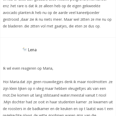
enz .het rare is dat ik ze alleen heb op de eigen gekweekte
avocado planten.ik heb nu op de aarde veel kaneelpoeder
gestrooid ,daar zie ik nu niets meer. Maar wel zitten ze me nu op
de bladeren .die zitten vol met gaatjes, die eten ze dus op.
Lena
Ik wil even reageren op Maria,
Hoi Maria.dat zijn geen rouwvliegjes denk ik maar rioolmotten .ze
zijn klein lijken op n vlieg maar hebben vleugeltjes als van een
mot.Die komen uit lang stilstaand water.meestal vanuit t riool
.Mijn dochter had ze ooit in haar studenten kamer .ze kwamen uit
de roosters in de badkamer en de keuken en op t laatst was t een
regelrechte plaag .de witte gordijnen waren grijs van die