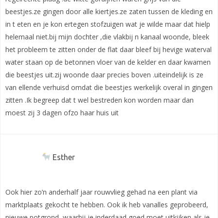
beestjes.ze gingen door alle kiertjes.ze zaten tussen de kleding en
in t eten en je kon ertegen stofzuigen wat je wilde maar dat hielp
helemaal niet.bij mijn dochter ,die vlakbij n kanaal woonde, bleek
het probleem te zitten onder de flat daar bleef bij hevige waterval
water staan op de betonnen vloer van de kelder en daar kwamen
die beestjes uit.zij woonde daar precies boven .uiteindelijk is ze
van ellende verhuisd omdat die beestjes werkelijk overal in gingen
zitten .Ik begreep dat t wel bestreden kon worden maar dan
moest zij 3 dagen ofzo haar huis uit
Esther
Ook hier zo’n anderhalf jaar rouwvlieg gehad na een plant via
marktplaats gekocht te hebben. Ook ik heb vanalles geprobeerd,
nieuwe potgrond, waarbij je inderdaad goed moet uitkijken als je