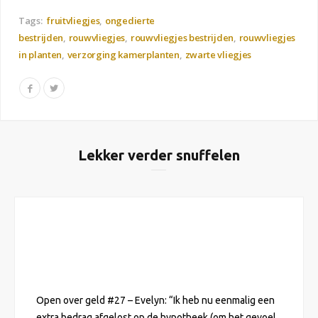
Tags:
fruitvliegjes
ongedierte
bestrijden
rouwvliegjes
rouwvliegjes bestrijden
rouwvliegjes
in planten
verzorging kamerplanten
zwarte vliegjes
Lekker verder snuffelen
Open over geld #27 – Evelyn: “Ik heb nu eenmalig een
extra bedrag afgelost op de hypotheek (om het gevoel