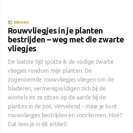
Wonen
Rouwvliegjes in je planten
bestrijden – weg met die zwarte
vliegjes
De laatste tijd spotte ik de nodige zwarte
vliegjes rondom mijn planten. De
zogenoemde rouwvliegjes vliegen om de
bladeren, vermenigvuldigen zich bij de
wortels en ze zitten op de aarde bij de
planten in de pot. Vervelend - maar je kunt
rouwvliegjes bestrijden en voorkomen. Hoe?
Dat lees je in dit artikel!