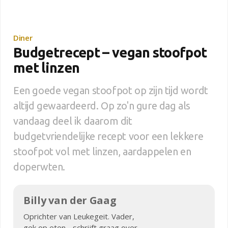
Diner
Budgetrecept – vegan stoofpot
met linzen
Een goede vegan stoofpot op zijn tijd wordt
altijd gewaardeerd. Op zo'n gure dag als
vandaag deel ik daarom dit
budgetvriendelijke recept voor een lekkere
stoofpot vol met linzen, aardappelen en
doperwten.
Billy van der Gaag
Oprichter van Leukegeit. Vader,
gek op eten - schrijft graag over