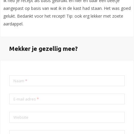
Ik heb je recept als basis gebruikt en hier en daar een beetje
aangepast op basis van wat ik in de kast had staan. Het was goed
gelukt. Bedankt voor het recept! Tip: ook erg lekker met zoete
aardappel.
Mekker je gezellig mee?
Naam
*
E-mail adres
*
Website