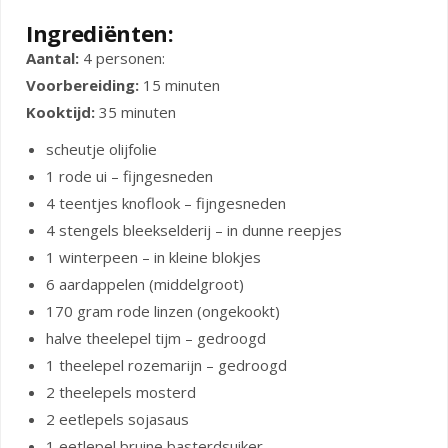
Ingrediënten:
Aantal:
4 personen:
Voorbereiding:
15 minuten
Kooktijd:
35 minuten
scheutje olijfolie
1 rode ui – fijngesneden
4 teentjes knoflook – fijngesneden
4 stengels bleekselderij – in dunne reepjes
1 winterpeen – in kleine blokjes
6 aardappelen (middelgroot)
170 gram rode linzen (ongekookt)
halve theelepel tijm – gedroogd
1 theelepel rozemarijn – gedroogd
2 theelepels mosterd
2 eetlepels sojasaus
1 eetlepel bruine basterdsuiker