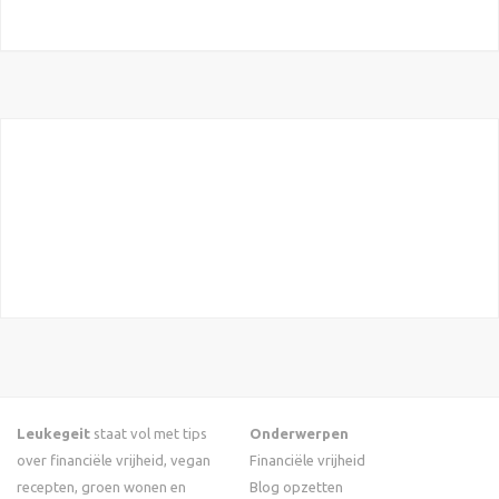
Leukegeit
staat vol met tips
Onderwerpen
over financiële vrijheid, vegan
Financiële vrijheid
recepten, groen wonen en
Blog opzetten