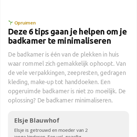
Opruimen
Deze 6 tips gaan je helpen om je
badkamer te minimaliseren
De badkamer is één van de plekken in huis
waar rommel zich gemakkelijk ophoopt. Van
de vele verpakkingen, zeepresten, gedragen
kleding, make-up tot handdoeken. Een
opgeruimde badkamer is niet zo moeilijk. De
oplossing? De badkamer minimaliseren.
Elsje Blauwhof
Elsje is getrouwd en moeder van 2
jonge kinderen. Een vol, gezellig