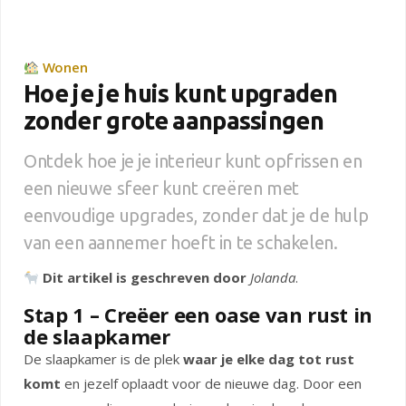
Wonen
Hoe je je huis kunt upgraden
zonder grote aanpassingen
Ontdek hoe je je interieur kunt opfrissen en
een nieuwe sfeer kunt creëren met
eenvoudige upgrades, zonder dat je de hulp
van een aannemer hoeft in te schakelen.
Dit artikel is geschreven door
Jolanda
.
Stap 1 – Creëer een oase van rust in
de slaapkamer
De slaapkamer is de plek
waar je elke dag tot rust
komt
en jezelf oplaadt voor de nieuwe dag. Door een