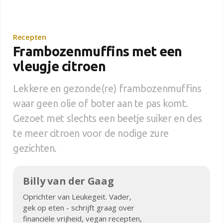
Recepten
Frambozenmuffins met een
vleugje citroen
Lekkere en gezonde(re) frambozenmuffins
waar geen olie of boter aan te pas komt.
Gezoet met slechts een beetje suiker en des
te meer citroen voor de nodige zure
gezichten.
Billy van der Gaag
Oprichter van Leukegeit. Vader,
gek op eten - schrijft graag over
financiële vrijheid, vegan recepten,