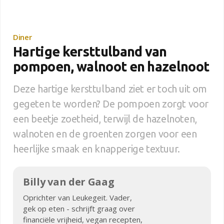
Diner
Hartige kersttulband van
pompoen, walnoot en hazelnoot
Deze hartige kersttulband ziet er toch uit om
gegeten te worden? De pompoen zorgt voor
een beetje zoetheid, terwijl de hazelnoten,
walnoten en de groenten zorgen voor een
heerlijke smaak en knapperige textuur.
Billy van der Gaag
Oprichter van Leukegeit. Vader,
gek op eten - schrijft graag over
financiële vrijheid, vegan recepten,