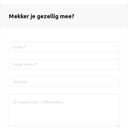
Mekker je gezellig mee?
Naam
*
E-mail adres
*
Website