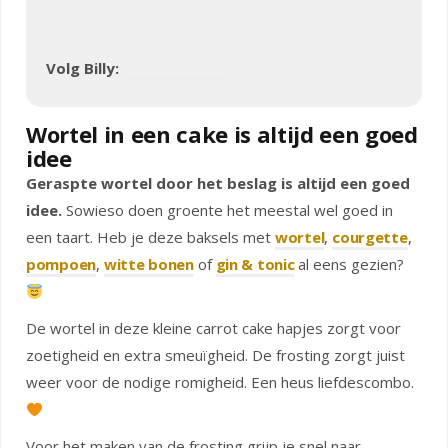
Volg Billy:
Wortel in een cake is altijd een goed
idee
Geraspte wortel door het beslag is altijd een goed
idee.
Sowieso doen groente het meestal wel goed in
een taart. Heb je deze baksels met
wortel
,
courgette
,
pompoen
,
witte bonen
of
gin & tonic
al eens gezien?
De wortel in deze kleine carrot cake hapjes zorgt voor
zoetigheid en extra smeuïgheid. De frosting zorgt juist
weer voor de nodige romigheid. Een heus liefdescombo.
Voor het maken van de frosting grijp je snel naar