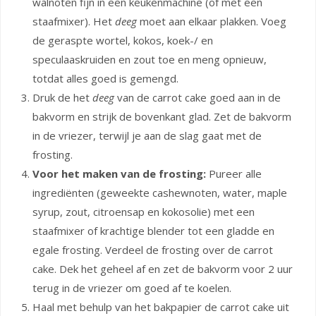
walnoten fijn in een keukenmachine (of met een
staafmixer). Het
deeg
moet aan elkaar plakken. Voeg
de geraspte wortel, kokos, koek-/ en
speculaaskruiden en zout toe en meng opnieuw,
totdat alles goed is gemengd.
Druk de het
deeg
van de carrot cake goed aan in de
bakvorm en strijk de bovenkant glad. Zet de bakvorm
in de vriezer, terwijl je aan de slag gaat met de
frosting.
Voor het maken van de frosting:
Pureer alle
ingrediënten (geweekte cashewnoten, water, maple
syrup, zout, citroensap en kokosolie) met een
staafmixer of krachtige blender tot een gladde en
egale frosting. Verdeel de frosting over de carrot
cake. Dek het geheel af en zet de bakvorm voor 2 uur
terug in de vriezer om goed af te koelen.
Haal met behulp van het bakpapier de carrot cake uit