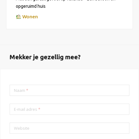
opgeruimd huis
Wonen
Mekker je gezellig mee?
Naam
*
E-mail adres
*
Website