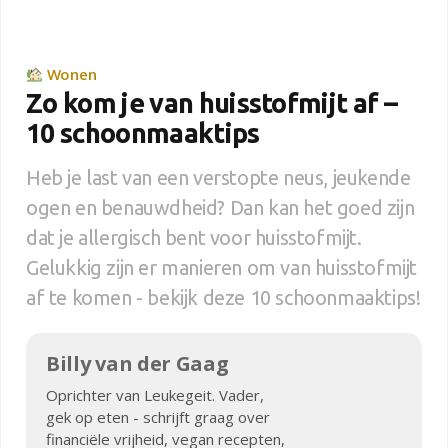
Wonen
Zo kom je van huisstofmijt af –
10 schoonmaaktips
Heb je last van een verstopte neus, jeukende
ogen en benauwdheid? Dan kan het goed zijn
dat je allergisch bent voor huisstofmijt.
Gelukkig zijn er manieren om van huisstofmijt
af te komen - bekijk deze 10 schoonmaaktips!
Billy van der Gaag
Oprichter van Leukegeit. Vader,
gek op eten - schrijft graag over
financiële vrijheid, vegan recepten,