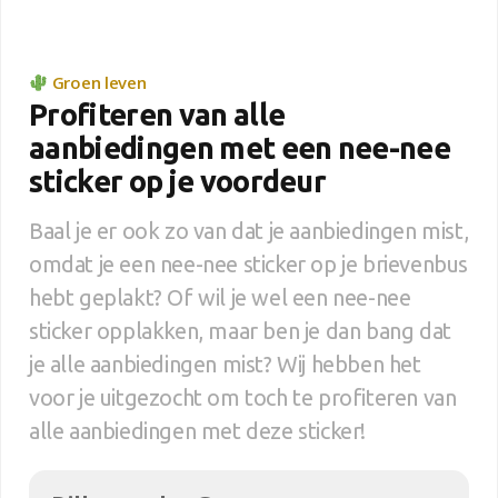
Groen leven
Profiteren van alle
aanbiedingen met een nee-nee
sticker op je voordeur
Baal je er ook zo van dat je aanbiedingen mist,
omdat je een nee-nee sticker op je brievenbus
hebt geplakt? Of wil je wel een nee-nee
sticker opplakken, maar ben je dan bang dat
je alle aanbiedingen mist? Wij hebben het
voor je uitgezocht om toch te profiteren van
alle aanbiedingen met deze sticker!