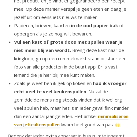
het product’ en je vindt er gegarandeerd een recept
mee. Op deze manier verspil je geen eten en daag je
jezelf uit om eens iets nieuws te maken.
Papieren, brieven, kaarten
in de oud papier bak
of
opbergen als je ze nog wilt bewaren.
Vul een kast of grote doos met spullen waar je
niet meer blij van wordt.
Breng deze kast naar de
kringloop, ga op een rommelmarkt staan or stuur een
foto van alle producten in de buurt app. Er is vast
iemand die je hier blij mee kunt maken.
Zoals je weet ben ik gek op koken en
had ik vroeger
echt veel te veel keukenspullen
. Nu zal de
gemiddelde mens nog steeds vinden dat ik wel erg
veel spullen heb, maar het is in ieder geval flink minder
dan een aantal jaar geleden. Het artikel
minimaliseren
van je keukenspullen
kwam heel goed van pas.
Bedenk dat ieder extra apparaat in huis ruimte inneemt.