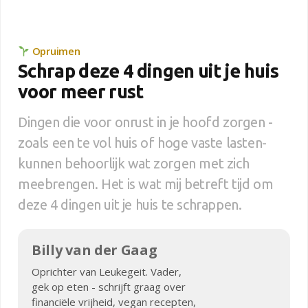
Opruimen
Schrap deze 4 dingen uit je huis
voor meer rust
Dingen die voor onrust in je hoofd zorgen -
zoals een te vol huis of hoge vaste lasten-
kunnen behoorlijk wat zorgen met zich
meebrengen. Het is wat mij betreft tijd om
deze 4 dingen uit je huis te schrappen.
Billy van der Gaag
Oprichter van Leukegeit. Vader,
gek op eten - schrijft graag over
financiële vrijheid, vegan recepten,