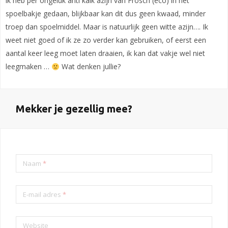
ik heb per ongeluk anti kalk azijn van Frosch (eco) in het
spoelbakje gedaan, blijkbaar kan dit dus geen kwaad, minder
troep dan spoelmiddel. Maar is natuurlijk geen witte azijn…. Ik
weet niet goed of ik ze zo verder kan gebruiken, of eerst een
aantal keer leeg moet laten draaien, ik kan dat vakje wel niet
leegmaken …
Wat denken jullie?
Mekker je gezellig mee?
Naam
*
E-mail adres
*
Website