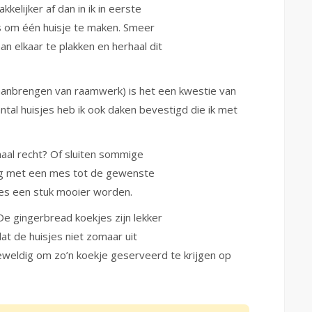
elijker af dan in ik in eerste
es om één huisje te maken. Smeer
n elkaar te plakken en herhaal dit
 aanbrengen van raamwerk) is het een kwestie van
antal huisjes heb ik ook daken bevestigd die ik met
maal recht? Of sluiten sommige
tig met een mes tot de gewenste
sjes een stuk mooier worden.
De gingerbread koekjes zijn lekker
at de huisjes niet zomaar uit
eweldig om zo’n koekje geserveerd te krijgen op