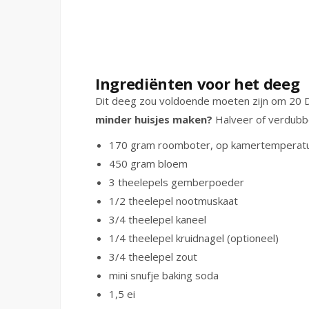
Ingrediënten voor het deeg
Dit deeg zou voldoende moeten zijn om 20 D
minder huisjes maken?
Halveer of verdubbe
170 gram roomboter, op kamertemperat
450 gram bloem
3 theelepels gemberpoeder
1/2 theelepel nootmuskaat
3/4 theelepel kaneel
1/4 theelepel kruidnagel (optioneel)
3/4 theelepel zout
mini snufje baking soda
1,5 ei