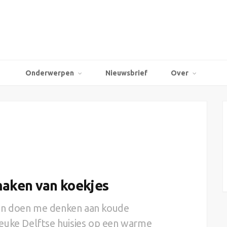
Onderwerpen
Nieuwsbrief
Over
maken van koekjes
ijen doen me denken aan koude
euke Delftse huisjes op een warme