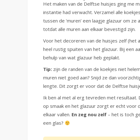
Het maken van de Delftse huisjes ging me makk
instantie had verwacht. Verzamel alle koekj
tussen de ‘muren’ een laagje glazuur om ze aa
totdat alle muren aan elkaar bevestigd zijn.
Voor het decoreren van de huisjes zelf (het
heel rustig spuiten van het glazuur. Bij een a
behulp van wat glazuur heb geplakt.
Tip:
zijn de randen van de koekjes niet hele
muren niet goed aan? Snijd ze dan voorzich
lengte. Dit zorgt er voor dat de Delftse hui
Ik ben al met al erg tevreden met resultaat. 
op smaak en het glazuur zorgt er echt voor d
elkaar vallen.
En zeg nou zelf
– het is toch g
een glas?