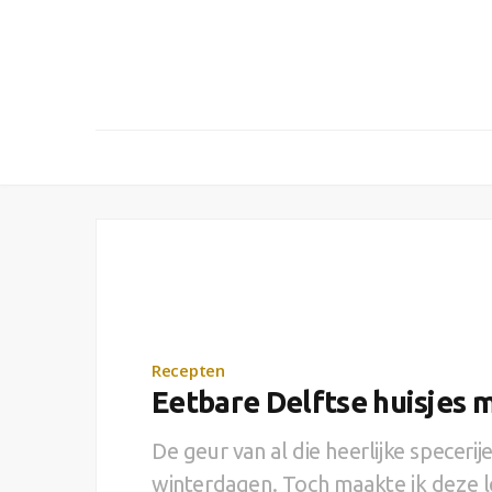
Recepten
Eetbare Delftse huisjes 
De geur van al die heerlijke specer
winterdagen. Toch maakte ik deze l