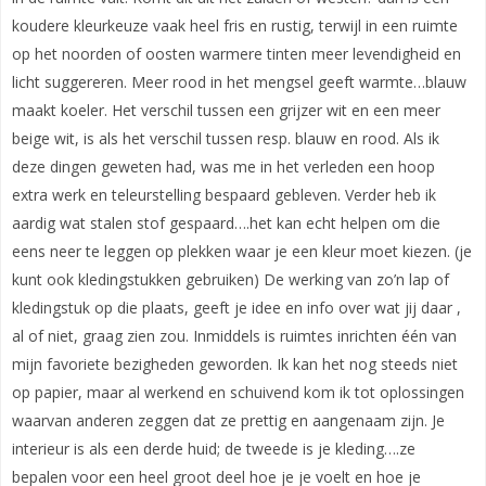
koudere kleurkeuze vaak heel fris en rustig, terwijl in een ruimte
op het noorden of oosten warmere tinten meer levendigheid en
licht suggereren. Meer rood in het mengsel geeft warmte…blauw
maakt koeler. Het verschil tussen een grijzer wit en een meer
beige wit, is als het verschil tussen resp. blauw en rood. Als ik
deze dingen geweten had, was me in het verleden een hoop
extra werk en teleurstelling bespaard gebleven. Verder heb ik
aardig wat stalen stof gespaard….het kan echt helpen om die
eens neer te leggen op plekken waar je een kleur moet kiezen. (je
kunt ook kledingstukken gebruiken) De werking van zo’n lap of
kledingstuk op die plaats, geeft je idee en info over wat jij daar ,
al of niet, graag zien zou. Inmiddels is ruimtes inrichten één van
mijn favoriete bezigheden geworden. Ik kan het nog steeds niet
op papier, maar al werkend en schuivend kom ik tot oplossingen
waarvan anderen zeggen dat ze prettig en aangenaam zijn. Je
interieur is als een derde huid; de tweede is je kleding….ze
bepalen voor een heel groot deel hoe je je voelt en hoe je