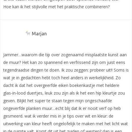
Hoe kan ik het stijlvolle met het praktische combineren?
Marjan
Jammer…waarom die tip over zogenaamd misplaatste kunst aan
de muur? Het kan zo spannend en verfrissend zijn om juist eens
tegendraadse dingen te doen. Ik zou zeggen: probeer uit!! Soms is
wat je in gedachten hebt toch heel anders in werkelijkheid. Zo
dacht ik dat het overgeerfde eiken boekenkastje met heldere
glas-in-lood duertjes, leuk zou zijn als ik het een hip kleurtje zou
geven. Blijkt het super te staan tegen mijn ongeschaafde
ongeverfde planken muur…echt blij dat ik er nooit verf op heb
gesmeerd. wat ik verder mis in je tips over wit en kleur: de
uitwerking van kleur heeft ongelofelijk te maken met het licht wat
in de ruimte valt. Komt dit uit het zuiden of westen? dan is een