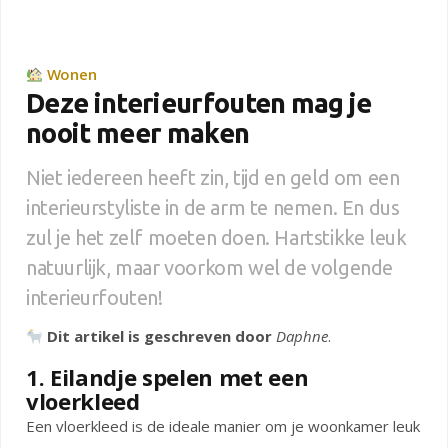
Wonen
Deze interieurfouten mag je
nooit meer maken
Niet iedereen heeft zin, tijd en geld om een
interieurstyliste in de arm te nemen. En dus
zul je het zelf moeten doen. Hartstikke leuk
natuurlijk, maar voorkom wel de volgende
interieurfouten!
Dit artikel is geschreven door
Daphne
.
1. Eilandje spelen met een
vloerkleed
Een vloerkleed is de ideale manier om je woonkamer leuk