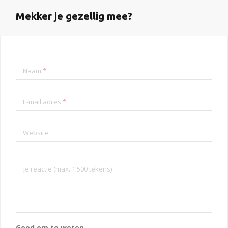
Mekker je gezellig mee?
Naam
*
E-mail adres
*
Website
Goed om te weten