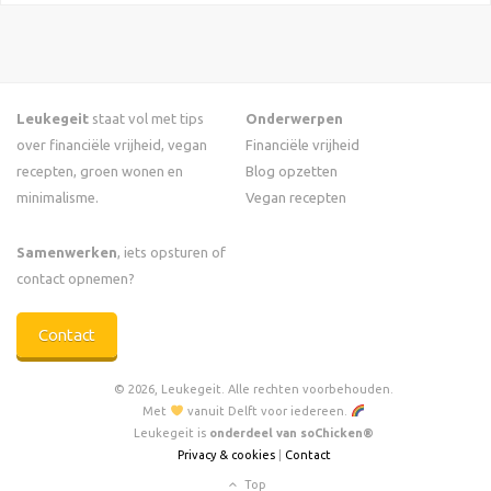
Leukegeit
staat vol met tips
Onderwerpen
over financiële vrijheid, vegan
Financiële vrijheid
recepten, groen wonen en
Blog opzetten
minimalisme.
Vegan recepten
Samenwerken
, iets opsturen of
contact opnemen?
Contact
© 2026, Leukegeit. Alle rechten voorbehouden.
Met
vanuit Delft voor iedereen.
Leukegeit is
onderdeel van soChicken®
Privacy & cookies
|
Contact
Top