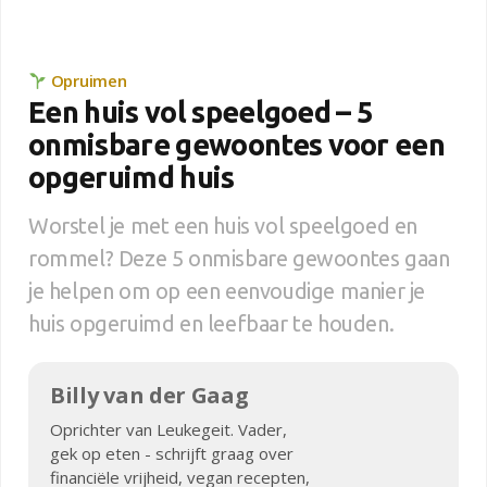
Opruimen
Een huis vol speelgoed – 5
onmisbare gewoontes voor een
opgeruimd huis
Worstel je met een huis vol speelgoed en
rommel? Deze 5 onmisbare gewoontes gaan
je helpen om op een eenvoudige manier je
huis opgeruimd en leefbaar te houden.
Billy van der Gaag
Oprichter van Leukegeit. Vader,
gek op eten - schrijft graag over
financiële vrijheid, vegan recepten,