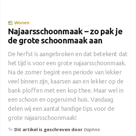
Wonen
Najaarsschoonmaak – zo pak je
de grote schoonmaak aan
De herfst is aangebroken en dat betekent dat
het tijd is voor een grote najaarsschoonmaak.
Na de zomer begint een periode van lekker
veel binnen zijn, kaarsen aan en lekker op de
bank ploffen met een kop thee. Maar wel in
een schoon en opgeruimd huis. Vandaag
delen wij een aantal handige tips voor de
grote najaarsschoonmaak!
Dit artikel is geschreven door
Daphne
.