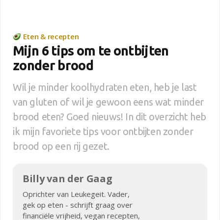
Eten & recepten
Mijn 6 tips om te ontbijten
zonder brood
Wil je minder koolhydraten eten, heb je last
van gluten of wil je gewoon eens wat minder
brood eten? Goed nieuws! In dit overzicht heb
ik mijn favoriete tips voor ontbijten zonder
brood op een rij gezet.
Billy van der Gaag
Oprichter van Leukegeit. Vader,
gek op eten - schrijft graag over
financiële vrijheid, vegan recepten,