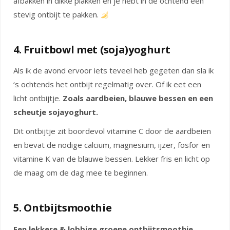
afbakken in dikke plakken en je hebt in de ochtend een
stevig ontbijt te pakken.
4. Fruitbowl met (soja)yoghurt
Als ik de avond ervoor iets teveel heb gegeten dan sla ik
‘s ochtends het ontbijt regelmatig over. Of ik eet een
licht ontbijtje.
Zoals aardbeien, blauwe bessen en een
scheutje sojayoghurt.
Dit ontbijtje zit boordevol vitamine C door de aardbeien
en bevat de nodige calcium, magnesium, ijzer, fosfor en
vitamine K van de blauwe bessen. Lekker fris en licht op
de maag om de dag mee te beginnen.
5. Ontbijtsmoothie
Een lekkere & lobbige groene ontbijtsmoothie
–