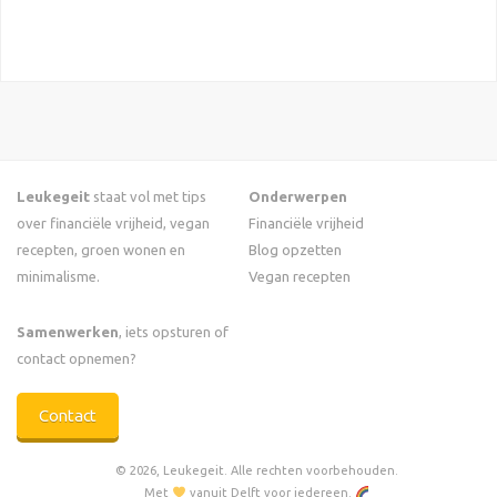
Leukegeit
staat vol met tips
Onderwerpen
over financiële vrijheid, vegan
Financiële vrijheid
recepten, groen wonen en
Blog opzetten
minimalisme.
Vegan recepten
Samenwerken
, iets opsturen of
contact opnemen?
Contact
© 2026, Leukegeit. Alle rechten voorbehouden.
Met
vanuit Delft voor iedereen.