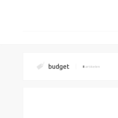
budget
8
artikelen