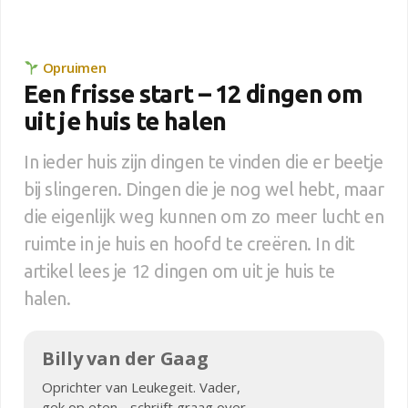
Opruimen
Een frisse start – 12 dingen om
uit je huis te halen
In ieder huis zijn dingen te vinden die er beetje
bij slingeren. Dingen die je nog wel hebt, maar
die eigenlijk weg kunnen om zo meer lucht en
ruimte in je huis en hoofd te creëren. In dit
artikel lees je 12 dingen om uit je huis te
halen.
Billy van der Gaag
Oprichter van Leukegeit. Vader,
gek op eten - schrijft graag over