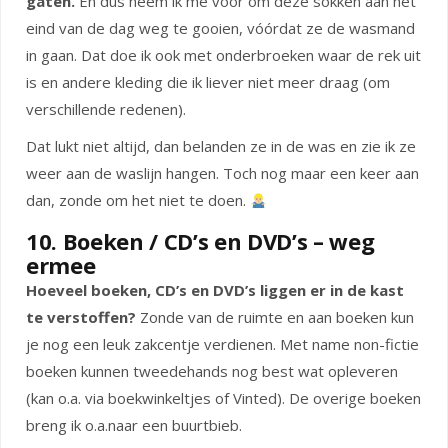
gaten.
En dus neem ik me voor om deze sokken aan het
eind van de dag weg te gooien, vóórdat ze de wasmand
in gaan. Dat doe ik ook met onderbroeken waar de rek uit
is en andere kleding die ik liever niet meer draag (om
verschillende redenen).
Dat lukt niet altijd, dan belanden ze in de was en zie ik ze
weer aan de waslijn hangen. Toch nog maar een keer aan
dan, zonde om het niet te doen.
10. Boeken / CD’s en DVD’s – weg
ermee
Hoeveel boeken, CD’s en DVD’s liggen er in de kast
te verstoffen?
Zonde van de ruimte en aan boeken kun
je nog een leuk zakcentje verdienen. Met name non-fictie
boeken kunnen tweedehands nog best wat opleveren
(kan o.a. via boekwinkeltjes of Vinted). De overige boeken
breng ik o.a.naar een buurtbieb.