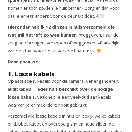
spullen je huis binnenkomen waar je niet blij van wordt.
Komen er toch spullen je huis binnen? Zorg er dan voor
dat je er iets anders voor de deur uit doet. ✌
Hieronder heb ik 12 dingen in huis verzameld die
wat mij betreft zo weg kunnen.
Weggeven, naar de
kringloop brengen, verkopen of weggooien. Afhankelijk
van de staat waar het in verkeert natuurlijk.
Daar gaan we.
1. Losse kabels
Oplaadkabels, kabels voor de camera, verlengsnoeren,
audiokabels –
ieder huis beschikt over de nodige
losse kabels.
Vaak heb je een veelvoud aan kabels,
waarvan je er meerdere nooit gebruikt.
Verzamel alle losse kabels in huis en bekijk welke kabels
er dubbel, kapot en overbodig zijn en houd alleen de
kabels over die je nodig hebt. Kabels oprollen, elastiekje