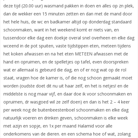
deze tijd (20.00 uur) wasmand pakken in doen en alles op zn plek,
dan de wekker een 15 minuten zetten en dan met de mand door
het hele huis, de wc en badkamer altijd op donderdag standaard
schoonmaken, want in het weekend komt er niets van, en
tussendoor elke dag een doekje overal snel overheen en elke dag
wceend in de pot spuiten, vaste tijdstippen eten, meteen tijdens
het koken afwassen en na het eten METEEN afwassen met de
hand en opruimen, en de spelletjes op tafel, even doorspreken
wat er allemaal is gebeurd die dag, en of er nog wat op de rol
staat, vragen hoe de kamer is, of die nog schoon gemaakt moet
worden (oudste doet dit nu uit haar zelf, en het is netjes! en de
middelste is nog maar vijf, en daar doe ik voor schoonmaken en
opruimen, dr wasgoed wil ze zelf doen) en dan is het 2 – 4 keer
per week nog de buitenbeestenboel schoonmaken en elke dag
natuurlijk voeren en drinken geven, schoonmaken is elke week
met azijn en sopje, en 1x per maand Halamid voor alle
onderkomens van de dieren. en een schema hoe of wat, zolang