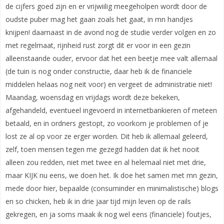
de cijfers goed zijn en er vrijwiilig meegeholpen wordt door de
oudste puber mag het gaan zoals het gaat, in mn handjes
knijpen! daarnaast in de avond nog de studie verder volgen en zo
met regelmaat, rijnheid rust zorgt dit er voor in een gezin
alleenstaande ouder, ervoor dat het een beetje mee valt allemaal
(de tuin is nog onder constructie, daar heb ik de financiele
middelen helaas nog neit voor) en vergeet de administratie niet!
Maandag, woensdag en vrijdags wordt deze bekeken,
afgehandeld, eventueel ingevoerd in internetbankieren of meteen
betaald, en in ordners gestopt, zo voorkom je problemen of je
lost ze al op voor ze erger worden. Dit heb ik allemaal geleerd,
zelf, toen mensen tegen me gezegd hadden dat ik het nooit
alleen zou redden, niet met twee en al helemaal niet met drie,
maar KIJK nu eens, we doen het. Ik doe het samen met mn gezin,
mede door hier, bepaalde (consuminder en minimalistische) blogs
en so chicken, heb ik in drie jaar tijd mijn leven op de rails
gekregen, en ja soms maak ik nog wel eens (financiele) foutjes,