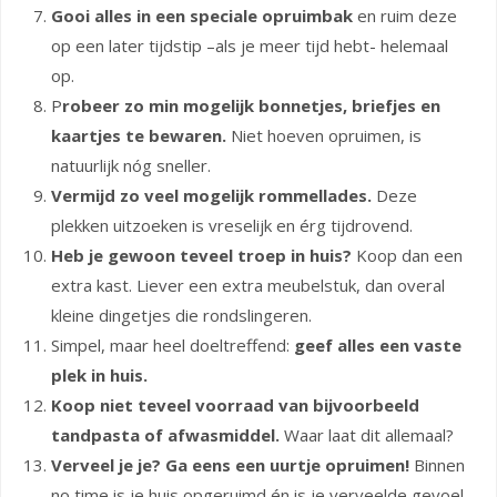
Gooi alles in een speciale opruimbak
en ruim deze
op een later tijdstip –als je meer tijd hebt- helemaal
op.
P
robeer zo min mogelijk bonnetjes, briefjes en
kaartjes te bewaren.
Niet hoeven opruimen, is
natuurlijk nóg sneller.
Vermijd zo veel mogelijk rommellades.
Deze
plekken uitzoeken is vreselijk en érg tijdrovend.
Heb je gewoon teveel troep in huis?
Koop dan een
extra kast. Liever een extra meubelstuk, dan overal
kleine dingetjes die rondslingeren.
Simpel, maar heel doeltreffend:
geef alles een vaste
plek in huis.
Koop niet teveel voorraad van bijvoorbeeld
tandpasta of afwasmiddel.
Waar laat dit allemaal?
Verveel je je? Ga eens een uurtje opruimen!
Binnen
no time is je huis opgeruimd én is je verveelde gevoel