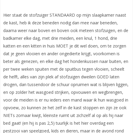
Hier staat de stofzuiger STANDAARD op mijn slaapkamer naast
de kast, heb ik deze beneden nodig dan mee naar beneden,
daarna weer naar boven en boven ook meteen stofzuigen, en de
badkamer elke dag, met drie meiden, een knul, 1 hond, drie
katten en een kitten in huis MOET je dit wel doen, om te zorgen
dat je geen vlooien en ander ongedierte krijgt, voorkomen is
beter als genezen, en elke dag het hondenkussen naar buiten, en
per twee weken spuiten met de spuitbus tegen vlooien, scheelt
de helft, alles van zijn plek af stofzuigen dweilen GOED laten
drogen, dan tussendoor de schuur opruimen wat is blijven liggen,
en op zolder het wasgoed strijken, opvouwen en wegbrengen,
voor de meiden is er nu ieders een mand waar ik hun wasgoed in
opvoew, zo kunnen ze het zelf in de kast stoppen en zijn ze ook
NIETs zomaar kwijt, kleinste ruimt uit zichzelf al op als hij naar
bed gaat! (en hij is pas 2,5) tuurlijk is het hier overdag een
pestzooi van speelgoed, kids en dieren, maar in de avond rond