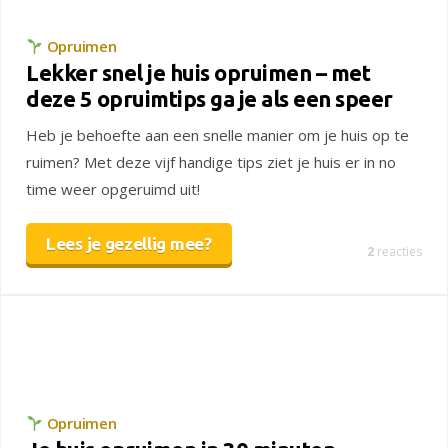
Opruimen
Lekker snel je huis opruimen – met
deze 5 opruimtips ga je als een speer
Heb je behoefte aan een snelle manier om je huis op te
ruimen? Met deze vijf handige tips ziet je huis er in no
time weer opgeruimd uit!
Lees je gezellig mee?
2
reacties
Opruimen