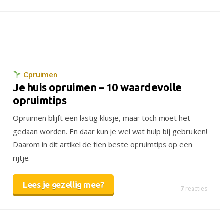
Opruimen
Je huis opruimen – 10 waardevolle
opruimtips
Opruimen blijft een lastig klusje, maar toch moet het
gedaan worden. En daar kun je wel wat hulp bij gebruiken!
Daarom in dit artikel de tien beste opruimtips op een
rijtje.
Lees je gezellig mee?
7
reacties