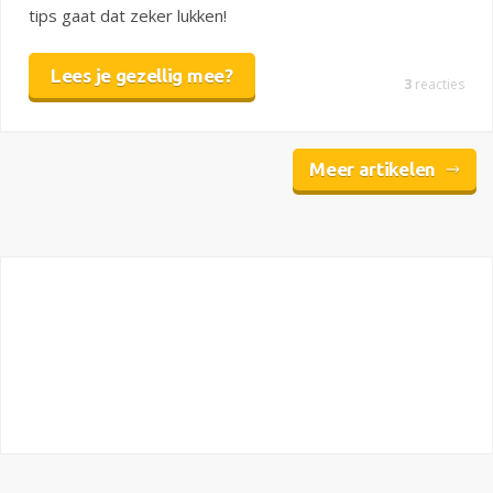
tips gaat dat zeker lukken!
Lees je gezellig mee?
3
reacties
Meer artikelen