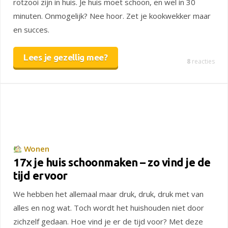
rotzooi zijn in huis. Je huis moet schoon, en wel in 30
minuten. Onmogelijk? Nee hoor. Zet je kookwekker maar
en succes.
Lees je gezellig mee?
8
reacties
Wonen
17x je huis schoonmaken – zo vind je de
tijd ervoor
We hebben het allemaal maar druk, druk, druk met van
alles en nog wat. Toch wordt het huishouden niet door
zichzelf gedaan. Hoe vind je er de tijd voor? Met deze