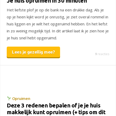
Je huis opruimen in 30 minuten
Het liefste plof je op de bank na een drukke dag. Als je
op je heen kijkt word je onrustig, je ziet overal rommel in
huis liggen en je wilt het opgeruimd hebben. En het liefst
in zo weinig mogelijk tijd. In dit artikel laat ik je zien hoe je
je huis snel hebt opgeruimd.
Lees je gezellig mee?
9
reacties
Opruimen
Deze 3 redenen bepalen of je je huis
makkelijk kunt opruimen (+ tips om dit