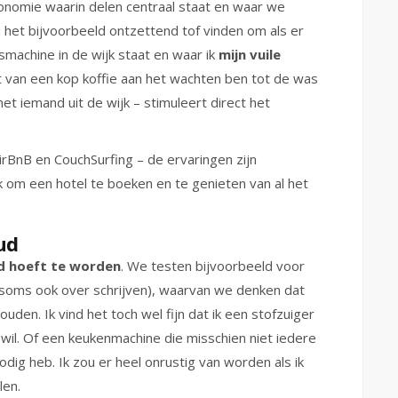
conomie waarin delen centraal staat en waar we
u het bijvoorbeeld ontzettend tof vinden om als er
machine in de wijk staat en waar ik
mijn vuile
 van een kop koffie aan het wachten ben tot de was
et iemand uit de wijk – stimuleert direct het
irBnB en CouchSurfing – de ervaringen zijn
k om een hotel te boeken en te genieten van al het
ud
ld hoeft te worden
. We testen bijvoorbeeld voor
 soms ook over schrijven), waarvan we denken dat
uden. Ik vind het toch wel fijn dat ik een stofzuiger
 wil. Of een keukenmachine die misschien niet iedere
dig heb. Ik zou er heel onrustig van worden als ik
len.