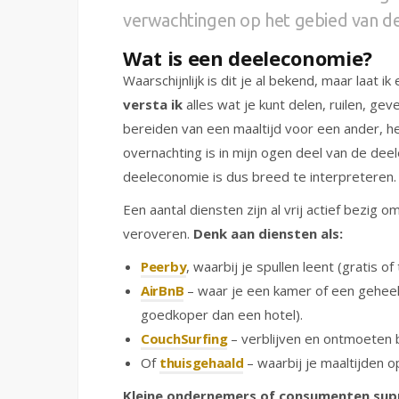
verwachtingen op het gebied van d
Wat is een deeleconomie?
Waarschijnlijk is dit je al bekend, maar laat 
versta ik
alles wat je kunt delen, ruilen, ge
bereiden van een maaltijd voor een ander, h
overnachting is in mijn ogen deel van de deele
deeleconomie is dus breed te interpreteren.
Een aantal diensten zijn al vrij actief bezig
veroveren.
Denk aan diensten als:
Peerby
, waarbij je spullen leent (gratis 
AirBnB
– waar je een kamer of een geheel
goedkoper dan een hotel).
CouchSurfing
– verblijven en ontmoeten bij
Of
thuisgehaald
– waarbij je maaltijden 
Kleine ondernemers of consumenten sup