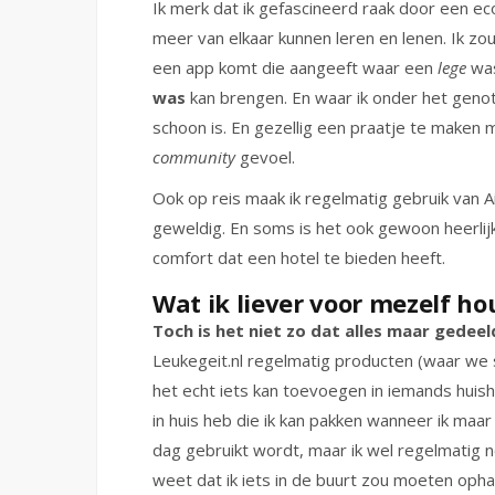
Ik merk dat ik gefascineerd raak door een e
meer van elkaar kunnen leren en lenen. Ik zo
een app komt die aangeeft waar een
lege
was
was
kan brengen. En waar ik onder het genot
schoon is. En gezellig een praatje te maken m
community
gevoel.
Ook op reis maak ik regelmatig gebruik van A
geweldig. En soms is het ook gewoon heerlij
comfort dat een hotel te bieden heeft.
Wat ik liever voor mezelf ho
Toch is het niet zo dat alles maar gedee
Leukegeit.nl regelmatig producten (waar we
het echt iets kan toevoegen in iemands huisho
in huis heb die ik kan pakken wanneer ik maar
dag gebruikt wordt, maar ik wel regelmatig no
weet dat ik iets in de buurt zou moeten opha