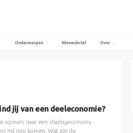
Onderwerpen
Nieuwsbrief
Over
nd jij van een deeleconomie?
hte opmars naar een sharingeconomy -
s mij nog komen. Wat zijn de