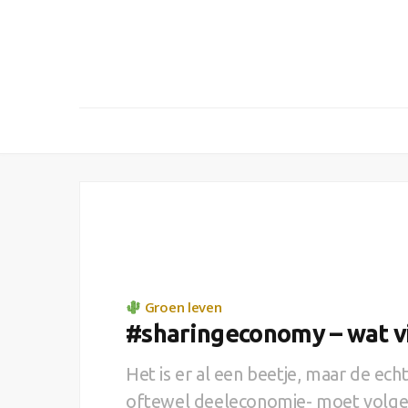
Groen leven
#sharingeconomy – wat vi
Het is er al een beetje, maar de ec
oftewel deeleconomie- moet volgen